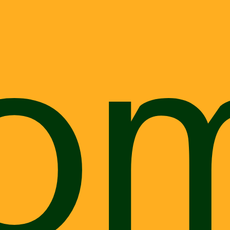
o
raça
Tempo de leitura: 8 minutos O que você vai ler neste
post: - Origem da raça; - Temperamento; - Cuidados
essenciais; - Doenças mais comuns e como ...