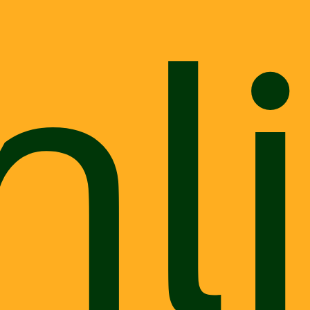
nl
Para Tutores
Mãe de pet: como retribuir o amor
que recebe do seu cão e gato?