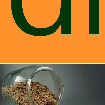
Estresse em gatos: como evitar na
rotina?
Um dos problemas mais comuns da vida moderna, o
estresse, pode causar muitos problemas também nos
felinos. Por isso, é preciso ficar bem atento ao gato -
principalmente em casos de ...