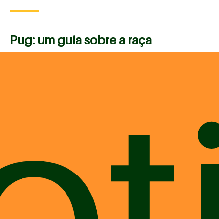
Pug: um guia sobre a raça
ot
Tempo de leitura: 6 minutos O que você vai ler neste
post: - Origem da raça; - Temperamento; - Cuidados
essenciais; - Doenças mais comuns e como prevenir; -
Como os ...