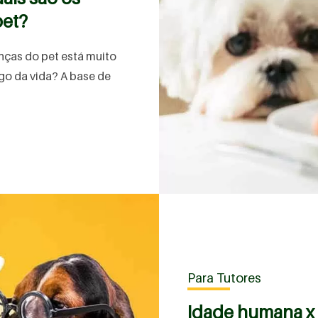
pet?
nças do pet está muito
ngo da vida? A base de
Para Tutores
Idade humana x 