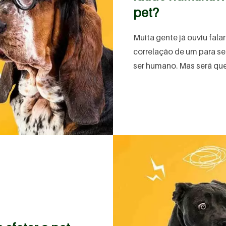
pet?
Muita gente já ouviu fal
correlação de um para set
ser humano. Mas será que i