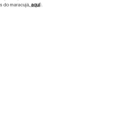
os do maracujá,
aqui
).