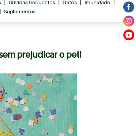
s
|
Dúvidas frequentes
|
Gatos
|
Imunidade
|
|
Suplementos
sem prejudicar o pet!