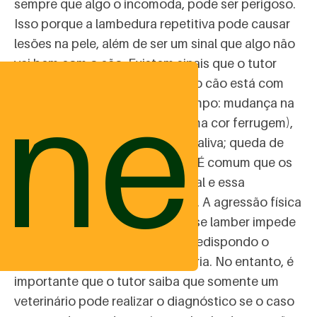
sempre que algo o incomoda, pode ser perigoso.
Isso porque a lambedura repetitiva pode causar
lesões na pele, além de ser um sinal que algo não
vai bem com o cão. Existem sinais que o tutor
ine
deve notar caso desconfie que o cão está com
“mania” de se lamber todo o tempo: mudança na
coloração do pelo na região (uma cor ferrugem),
que ocorre devido à acidez da saliva; queda de
pelos, ferida na região afetada. É comum que os
cães comecem a lamber um local e essa
constante provoque uma ferida. A agressão física
causada pelo ato repetitivo de se lamber impede
a ferida de cicatrizar e acaba predispondo o
animal a uma infecção secundária. No entanto, é
importante que o tutor saiba que somente um
veterinário pode realizar o diagnóstico se o caso