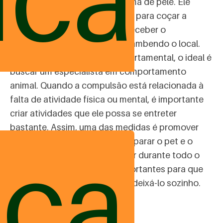
exemplo, está com um problema de pele. Ele
lambe as patas repetidamente para coçar a
região. Assim, enquanto não receber o
tratamento adequado, ficará lambendo o local.
Agora, se o problema é comportamental, o ideal é
buscar um especialista em comportamento
animal. Quando a compulsão está relacionada à
falta de atividade física ou mental, é importante
criar atividades que ele possa se entreter
bastante. Assim, uma das medidas é promover
ica
enriquecimento ambiental. Preparar o pet e o
ambiente que o peludo vai ficar durante todo o
dia é uma das ações mais importantes para que
você não tenha problemas ao deixá-lo sozinho.