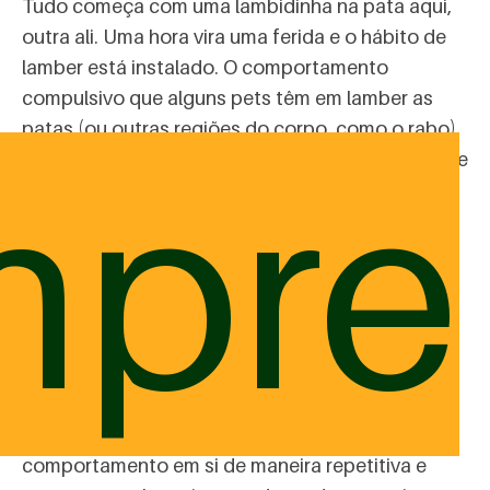
Tudo começa com uma lambidinha na pata aqui,
outra ali. Uma hora vira uma ferida e o hábito de
lamber está instalado. O comportamento
compulsivo que alguns pets têm em lamber as
patas (ou outras regiões do corpo, como o rabo)
mpre
é conhecido como
lambedura psicogênica
e pode
surgir como consequência de um distúrbio
comportamental. Entre os problemas mais
comuns associados à lambedura compulsiva
estão a ansiedade, a mudança repentina de
ambiente, chegada de outro animal, o abandono
durante muitas horas ou dia, além da falta de
estímulos mentais e físicos em qualquer fase da
vida do pet. Se lamber é um ato natural dos pets.
No entanto, quando o cão começa a repetir esse
comportamento em si de maneira repetitiva e