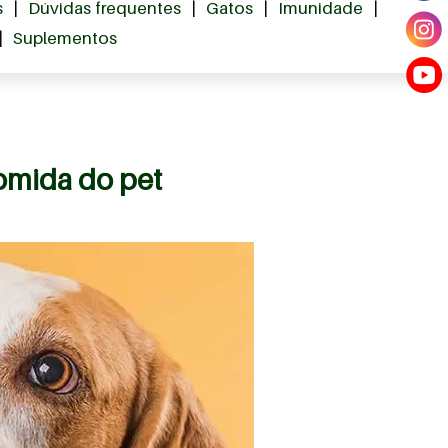
s
|
Dúvidas frequentes
|
Gatos
|
Imunidade
|
|
Suplementos
comida do pet