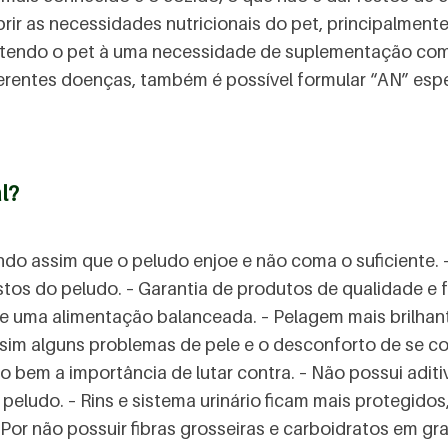
rir as necessidades nutricionais do pet, principalmen
etendo o pet à uma necessidade de suplementação com 
iferentes doenças, também é possível formular “AN” esp
l?
ando assim que o peludo enjoe e não coma o suficiente. 
s do peludo. – Garantia de produtos de qualidade e f
 uma alimentação balanceada. – Pelagem mais brilhant
ssim alguns problemas de pele e o desconforto de se co
em a importância de lutar contra. – Não possui aditiv
eludo. – Rins e sistema urinário ficam mais protegidos
 Por não possuir fibras grosseiras e carboidratos em g