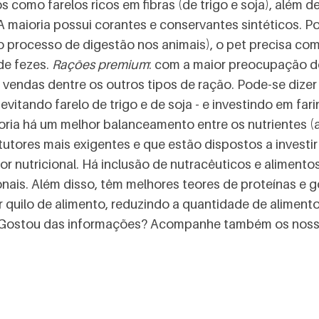
s como farelos ricos em fibras (de trigo e soja), além d
 maioria possui corantes e conservantes sintéticos. P
o processo de digestão nos animais), o pet precisa co
de fezes.
Rações premium
: com a maior preocupação d
vendas dentre os outros tipos de ração. Pode-se dize
evitando farelo de trigo e de soja - e investindo em fa
oria há um melhor balanceamento entre os nutrientes (
utores mais exigentes e que estão dispostos a investir
or nutricional. Há inclusão de nutracêuticos e aliment
ionais. Além disso, têm melhores teores de proteínas e
 quilo de alimento, reduzindo a quantidade de alimento
Gostou das informações? Acompanhe também os nosso