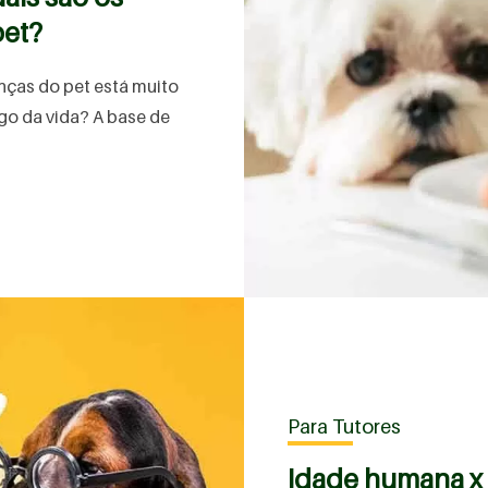
pet?
nças do pet está muito
ngo da vida? A base de
Para Tutores
Idade humana x 