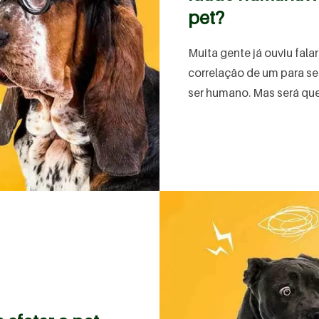
pet?
Muita gente já ouviu fal
correlação de um para set
ser humano. Mas será que i