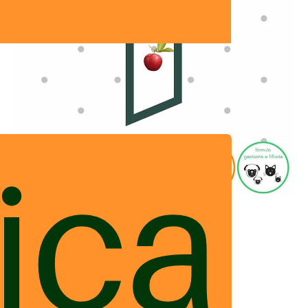
ica
suplementos da Botica Pets
# 5 – São seguros