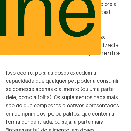
ine
a acerola, o
maracujá
, a
cenoura
, a alga clorela,
entre outros. Conheça nossos ingredientes!
# 2 – A qualidade terapêutica dos
alimentos funcionais é potencializada
quando concentrada em suplementos
Isso ocorre, pois, as doses excedem a
capacidade que qualquer pet poderia consumir
se comesse apenas o alimento (ou uma parte
dele, como a folha). Os suplementos nada mais
são do que compostos bioativos apresentados
em comprimidos, pó ou palitos, que contêm a
forma concentrada, ou seja, a parte mais
“interessante” do alimento, em doses