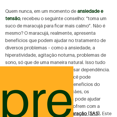
Quem nunca, em um momento de
ansiedade e
tensão
, recebeu o seguinte conselho: “toma um
suco de maracujá para ficar mais calmo”. Não é
mesmo? O maracujá, realmente, apresenta
benefícios que podem ajudar no tratamento de
diversos problemas – como a ansiedade, a
hiperatividade, agitação noturna, problemas de
sono, só que de uma maneira natural. Isso tudo
sem agredir o organismo ou causar dependência.
pre
Compreenda de que maneira você pode
aproveitar da melhor forma os benefícios do
maracujá para os pets!
Para os cães, os
benefícios do maracujá também pode ajudar
muito no caso de peludos que sofrem com a
Síndrome de Ansiedade de Separação (SAS)
.
Este