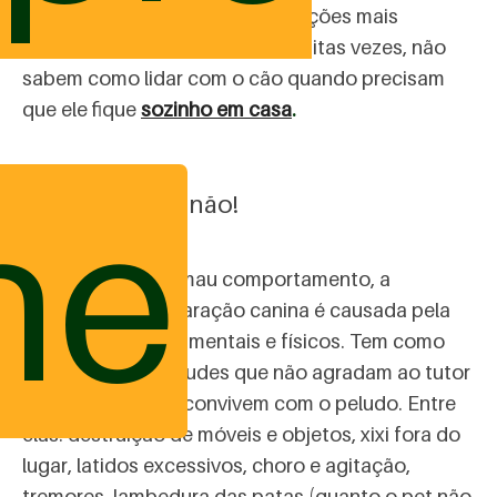
problema está entre as reclamações mais
recorrentes dos tutores que, muitas vezes, não
sabem como lidar com o cão quando precisam
que ele fique
sozinho em casa
.
ne
Não é só birra, não!
Confundida com mau comportamento, a
ansiedade de separação canina é causada pela
falta de estímulos mentais e físicos. Tem como
consequência atitudes que não agradam ao tutor
e as pessoas que convivem com o peludo. Entre
elas: destruição de móveis e objetos, xixi fora do
lugar, latidos excessivos, choro e agitação,
tremores, lambedura das patas (quanto o pet não