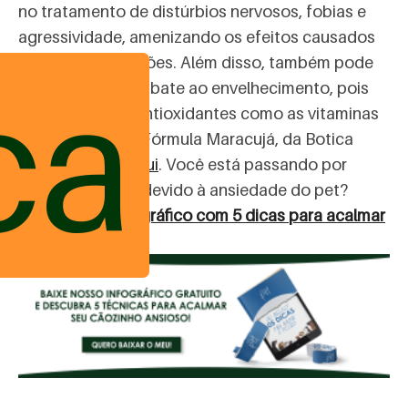
no tratamento de distúrbios nervosos, fobias e
agressividade, amenizando os efeitos causados
por essas alterações. Além disso, também pode
ca
ser usado no combate ao envelhecimento, pois
está repleto de antioxidantes como as vitaminas
A e C. Compre a Fórmula Maracujá, da Botica
Pets,
clicando aqui
. Você está passando por
algum problema devido à ansiedade do pet?
Baixe nosso
infográfico com 5 dicas para acalmar
o peludo
!