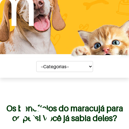
em
os
Os benefícios do maracujá para
os pets! Você já sabia deles?