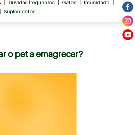
s
|
Dúvidas frequentes
|
Gatos
|
Imunidade
|
|
Suplementos
r o pet a emagrecer?