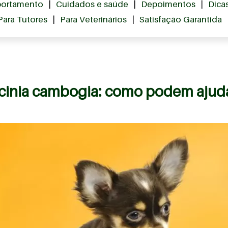
ortamento
|
Cuidados e saúde
|
Depoimentos
|
Dica
Para Tutores
|
Para Veterinários
|
Satisfação Garantida
rcinia cambogia: como podem ajuda