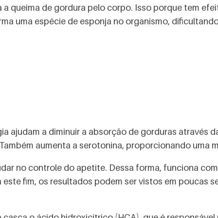
a a queima de gordura pelo corpo. Isso porque tem efei
rma uma espécie de esponja no organismo, dificultando
a ajudam a diminuir a absorção de gorduras através da 
des. Também aumenta a serotonina, proporcionando uma 
udar no controle do apetite. Dessa forma, funciona co
 este fim, os resultados podem ser vistos em poucas s
casca o ácido hidroxicítrico (HCA), que é responsável