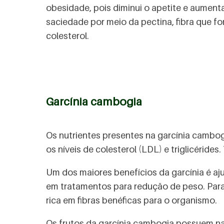
obesidade, pois diminui o apetite e aument
saciedade por meio da pectina, fibra que fo
colesterol.
Garcínia cambogia
Os nutrientes presentes na garcínia cambogi
os níveis de colesterol (LDL) e triglicéri
Um dos maiores benefícios da garcínia é aj
em tratamentos para redução de peso. Para
rica em fibras benéficas para o organismo.
Os frutos da garcínia cambogia possuem na 