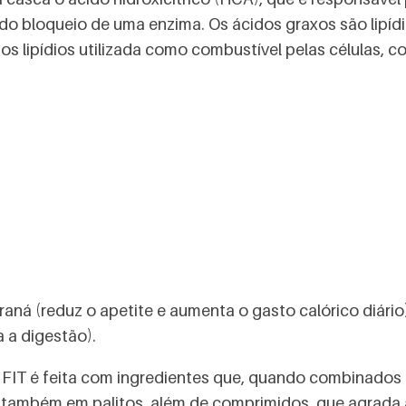
do bloqueio de uma enzima. Os ácidos graxos são lipíd
os lipídios utilizada como combustível pelas células, c
á (reduz o apetite e aumenta o gasto calórico diário)
a a digestão).
a FIT é feita com ingredientes que, quando combinados e
a também em palitos, além de comprimidos, que agrada a