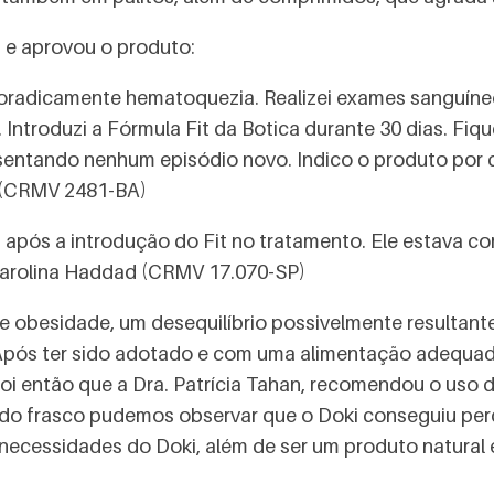
 e aprovou o produto:
oradicamente hematoquezia. Realizei exames sanguíne
 Introduzi a Fórmula Fit da Botica durante 30 dias. Fiqu
sentando nenhum episódio novo. Indico o produto por c
 (CRMV 2481-BA)
 após a introdução do Fit no tratamento. Ele estava co
 Carolina Haddad (CRMV 17.070-SP)
e obesidade, um desequilíbrio possivelmente resultan
 Após ter sido adotado e com uma alimentação adequada
i então que a Dra. Patrícia Tahan, recomendou o uso do
o frasco pudemos observar que o Doki conseguiu perde
necessidades do Doki, além de ser um produto natural e q