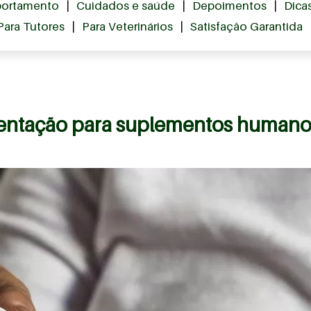
ortamento
|
Cuidados e saúde
|
Depoimentos
|
Dica
Para Tutores
|
Para Veterinários
|
Satisfação Garantida
ntação para suplementos humanos: