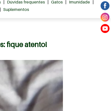
s
|
Dúvidas frequentes
|
Gatos
|
Imunidade
|
|
Suplementos
 fique atento!