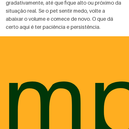
gradativamente, até que fique alto ou próximo da
situação real. Se o pet sentir medo, volte a
abaixar o volume e comece de novo. O que dá
certo aqui é ter paciência e persistência.
Outra tática muito boa neste processo de
omp
transformar a Copa para o pet, numa experiência
maravilhosa, é tratar o animalzinho com uma
fórmula natural para acalmar.
A
Fórmula Maracujá
age como um calmante
natural. É indicada para animais muito agitados,
ansiosos e medrosos pois atua no Sistema
Nervoso Central. Por ajudar os pets a ficarem
menos tensos, favorece até sessões de
adestramento.