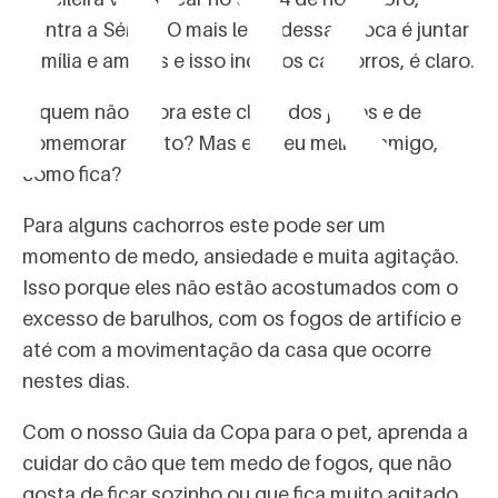
omo
contra a Sérvia. O mais legal dessa época é juntar
família e amigos e isso inclui os cachorros, é claro.
E quem não adora este clima dos jogos e de
comemorar muito? Mas e o seu melhor amigo,
como fica?
Para alguns cachorros este pode ser um
momento de medo, ansiedade e muita agitação.
Isso porque eles não estão acostumados com o
excesso de barulhos, com os fogos de artifício e
até com a movimentação da casa que ocorre
nestes dias.
Com o nosso Guia da Copa para o pet, aprenda a
cuidar do cão que tem medo de fogos, que não
gosta de ficar sozinho ou que fica muito agitado