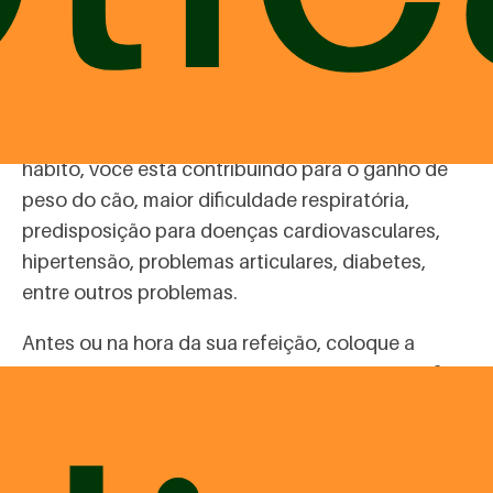
Os cães adoram compartilhar a comida com o
tutor. Se vai rolar aquele churrasco ou almoço no
dia do jogo, prepare o seu pet para isso. O
importante é nunca ceder e oferecer restos de
alimentos ao peludo. Isso porque além de criar um
hábito, você está contribuindo para o ganho de
peso do cão, maior dificuldade respiratória,
predisposição para doenças cardiovasculares,
hipertensão, problemas articulares, diabetes,
entre outros problemas.
Antes ou na hora da sua refeição, coloque a
comida para o pet também. Assim ele poderá ficar
satisfeito e se interessar pela própria
alimentação.