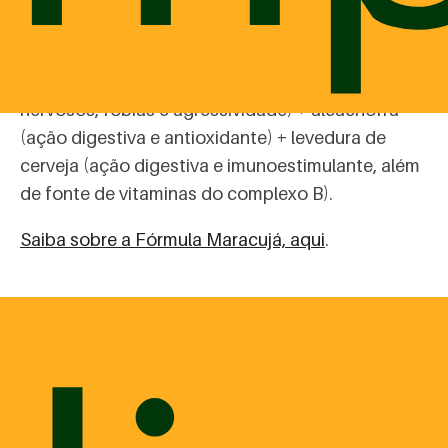
Disponível em comprimido, palito e pó.
Composição: passiflora (efeito ansiolítico,
melhora a hiperatividade, auxilia em distúrbios
nervosos, fobias e agressividade) + alcachofra
(ação digestiva e antioxidante) + levedura de
cerveja (ação digestiva e imunoestimulante, além
de fonte de vitaminas do complexo B).
Saiba sobre a Fórmula Maracujá, aqui
.