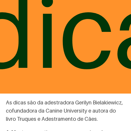
dic
# 4 – DRIBLANDO o pulo nas visitas
Vai receber visitas em casa e o pet tá muito
animado? Pode ocorrer um ou outro pulo em uma
visita, mas se você sabe que o seu cachorro não
vai parar de pular, você deve ensinar a ele o
comando “senta”.
As dicas são da adestradora Gerilyn Bielakiewicz,
cofundadora da Canine University e autora do
livro Truques e Adestramento de Cães.