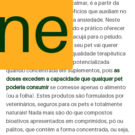
ine
que é a fruta que ajuda a acalmar, é a partir da
folha que obtemos os benefícios que auxiliam no
tratamento dos sintomas da ansiedade. Neste
caso, pode não ser adequado e prático oferecer
diretamente a folha do Maracujá para o peludo.
Você realmente acha que o seu pet vai querer
tomar um chá? E agora? A qualidade terapêutica
desse alimento funcional é potencializada
quando concentrada em suplementos, pois
as
doses excedem a capacidade que qualquer pet
poderia consumir
se comesse apenas o alimento
(ou a folha). Estes produtos são formulados por
veterinários, seguros para os pets e totalmente
naturais! Nada mais são do que compostos
bioativos apresentados em comprimidos, pó ou
palitos, que contêm a forma concentrada, ou seja,