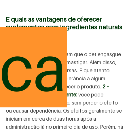
E quais as vantagens de oferecer
suplementos com ingredientes naturais
ica
para os pets?
1 – São mais seguros:
evitam que o pet engasgue
ou tenha dificuldade para mastigar. Além disso,
não causam reações adversas. Fique atento
somente se o pet tem intolerância a algum
ingrediente antes de oferecer o produto.
2 –
Podem ser dados diariamente:
você pode
oferecer ininterruptamente, sem perder o efeito
ou causar dependência. Os efeitos geralmente se
iniciam em cerca de duas horas após a
administração já no primeiro dia de uso. Porém, há