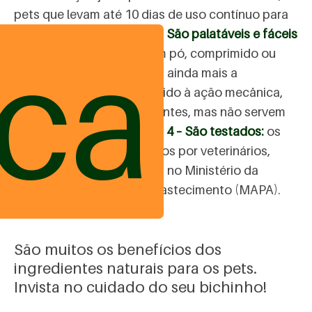
pets que levam até 10 dias de uso contínuo para
mostrarem tais efeitos.
3 – São palatáveis e fáceis
ica
de oferecer:
podem ser em pó, comprimido ou
palitos. Este último facilita ainda mais a
administração ao pet. Devido à ação mecânica,
favorece a limpeza dos dentes, mas não servem
para o controle de tártaro.
4 – São testados:
os
suplementos são aprovados por veterinários,
além de serem registrados no Ministério da
Agricultura, Pecuária e Abastecimento (MAPA).
São muitos os benefícios dos
ingredientes naturais para os pets.
Invista no cuidado do seu bichinho!