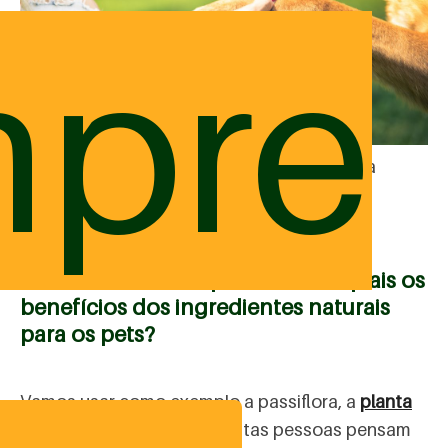
pre
Os ingredientes naturais ajudam a cuidar da
saúde do seu pet!
Como atuam os suplementos e quais os
benefícios dos ingredientes naturais
para os pets?
Vamos usar como exemplo a passiflora, a
planta
do Maracujá
.
Enquanto muitas pessoas pensam