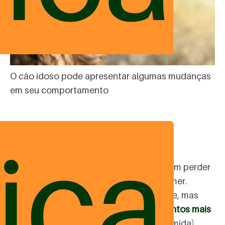
O cão idoso pode apresentar algumas mudanças
em seu comportamento
ica
Dificuldade para comer
Alguns pets na idade mais madura podem perder
muitos dentes e ter dificuldade para comer.
Outros apenas têm a dentição mais mole, mas
sentem dor ao mastigar.
Oferecer alimentos mais
macios
(alimentação natural ou ração úmida)