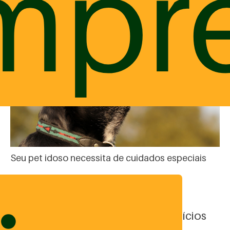
mpr
Seu pet idoso necessita de cuidados especiais
Cães com dificuldade para se
locomover, pular e praticar exercícios