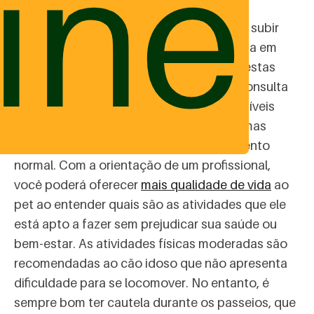
ine
Notou que o peludo tem dificuldade para subir
escadas ou descer do sofá? Ele escorrega em
pisos lisos ou tem perda de equilíbrio? Nestas
situações, sempre leve o cão para uma consulta
com o veterinário a fim de descartar possíveis
doenças. Em alguns casos, estes problemas
fazem parte do processo de envelhecimento
normal. Com a orientação de um profissional,
você poderá oferecer
mais qualidade de vida
ao
pet ao entender quais são as atividades que ele
está apto a fazer sem prejudicar sua saúde ou
bem-estar. As atividades físicas moderadas são
recomendadas ao cão idoso que não apresenta
dificuldade para se locomover. No entanto, é
sempre bom ter cautela durante os passeios, que