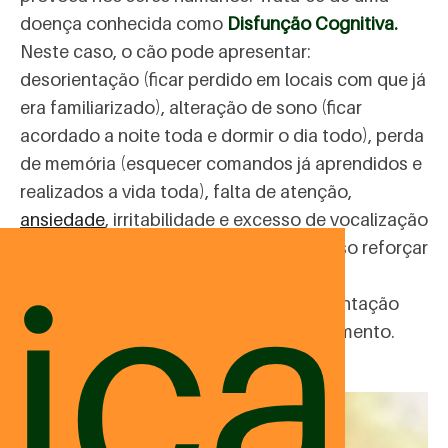
doença conhecida como
Disfunção Cognitiva.
Neste caso, o cão pode apresentar:
desorientação (ficar perdido em locais com que já
era familiarizado), alteração de sono (ficar
acordado a noite toda e dormir o dia todo), perda
de memória (esquecer comandos já aprendidos e
realizados a vida toda), falta de atenção,
ansiedade
, irritabilidade e excesso de vocalização
ica
(choros ou uivos). Mais uma vez é preciso reforçar
a importância do
acompanhamento do
veterinário
constante, para ter uma orientação
correta de como ajudar o pet neste momento.