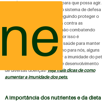
corpo) e o que não pertence para que possa agir.
ine
A baixa imunidade é quando o sistema de defesa
do organismo não está conseguindo proteger o
corpo da forma como deveria contra as
agressões externas e acaba não combatendo
infecções adequadamente. Por isso é
fundamental é cuidar bem da saúde para manter
a "imunidade alta". Assim como para nós, alguns
nutrientes ajudam a aumentar a imunidade do pet
e agem para reduzir o risco de desenvolvimento
de diversas doenças!
Veja mais dicas de como
aumentar a imunidade dos pets.
A importância dos nutrientes e da dieta