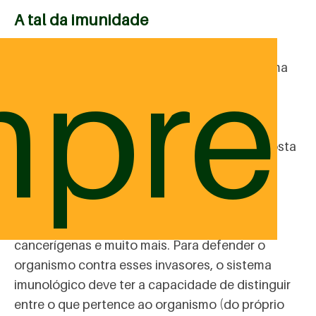
A tal da imunidade
mpre
O termo imunidade é uma referência ao sistema
de defesa do nosso organismo e dos animais,
conhecido com Sistema Imunológico. Esse
sistema é formado por diversas células e
moléculas capazes de desenvolver uma resposta
(uma espécie de proteção do corpo) contra
invasores estranhos ou perigosos: micro-
organismos (bactérias, vírus, protozoários e
fungos), parasitas (como vermes), células
cancerígenas e muito mais. Para defender o
organismo contra esses invasores, o sistema
imunológico deve ter a capacidade de distinguir
entre o que pertence ao organismo (do próprio