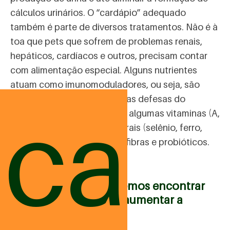
cálculos urinários. O “cardápio” adequado
também é parte de diversos tratamentos. Não é à
toa que pets que sofrem de problemas renais,
hepáticos, cardíacos e outros, precisam contar
com alimentação especial. Alguns nutrientes
atuam como imunomoduladores, ou seja, são
responsáveis por aumentar as defesas do
ica
organismo. Entre eles estão algumas vitaminas (A,
B6, ácido fólico C e E), minerais (selênio, ferro,
cobre, zinco ômegas 3 e 6), fibras e probióticos.
Quer saber onde podemos encontrar
estes benefícios para aumentar a
imunidade do pet?