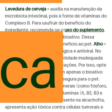
Levedura de cerveja –
auxilia na manutenção da
microbiota intestinal, pois é fonte de vitaminas do
Complexo B. Para usufruir do benefício do
ingrediente, recomenda-se o
uso do suplemento
,
ica
pois ele utiliza apenas o seu bioativo. Dessa
forma, proporciona maior benefício ao pet.
Alho –
tem ação bacteriana, antifúngica e antiviral. No
entanto, se ingerido em quantidade inadequada
pelo pet, pode levar a intoxicações. Por isso, opte
por suplementos que utilizem apenas o bioativo
deste ingrediente, de forma segura para o pet.
Cenoura –
fonte de fibras, minerais (como fósforo,
potássio, cálcio e sódio) e vitaminas (A, B2, B3 e
C).
Alcachofra –
o lupeol, presente na alcachofra,
apresenta ação tóxica contra células tumorais e