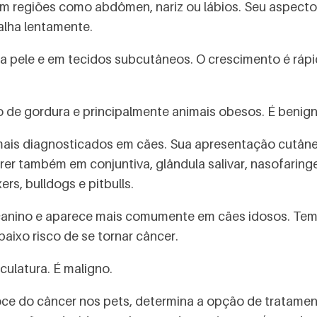
m regiões como abdômen, nariz ou lábios. Seu aspecto
alha lentamente.
na pele e em tecidos subcutâneos. O crescimento é ráp
o de gordura e principalmente animais obesos. É benign
mais diagnosticados em cães. Sua apresentação cutânea
 também em conjuntiva, glândula salivar, nasofaringe, 
rs, bulldogs e pitbulls.
 canino e aparece mais comumente em cães idosos. Tem
baixo risco de se tornar câncer.
culatura. É maligno.
oce do câncer nos pets, determina a opção de tratame