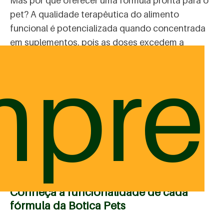
Mas por que oferecer uma fórmula pronta para o
pet? A qualidade terapêutica do alimento
funcional é potencializada quando concentrada
em suplementos, pois as doses excedem a
mpre
capacidade que qualquer pet poderia consumir
se comesse apenas o alimento.
E aí os bioativos desses alimentos vão agir no
metabolismo celular, melhorar o funcionamento
do trato digestivo, a ativação do sistema
imunológico, com consequente melhoria da
saúde e bem-estar do pet.
Conheça a funcionalidade de cada
fórmula da Botica Pets