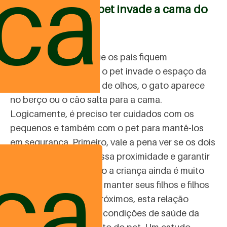
ica
Curiosidade: seu pet invade a cama do
seu filho?
É bastante comum que os pais fiquem
preocupados quando o pet invade o espaço da
criança. Em um piscar de olhos, o gato aparece
no berço ou o cão salta para a cama.
Logicamente, é preciso ter cuidados com os
pequenos e também com o pet para mantê-los
em segurança. Primeiro, vale a pena ver se os dois
ca
se sentem bem com essa proximidade e garantir
que não ocorra quando a criança ainda é muito
pequena. É sua opção manter seus filhos e filhos
de quatro patas tão próximos, esta relação
depende também das condições de saúde da