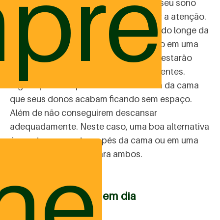
pre
de posição, enquanto dorme. Caso o seu sono
seja muito agitado, é preciso redobrar a atenção.
E, em alguns casos, manter o seu peludo longe da
cama. Também é possível acostumá-lo em uma
caminha ao lado da sua, assim, vocês estarão
bem perto e sem correr riscos de acidentes.
Alguns pets se apoderam de tal forma da cama
que seus donos acabam ficando sem espaço.
Além de não conseguirem descansar
adequadamente. Neste caso, uma boa alternativa
é acostumar o pet nos pés da cama ou em uma
ine
posição confortável para ambos.
2º Higiene sempre em dia