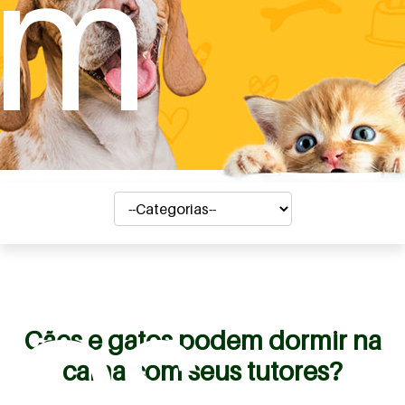
em
os
Cães e gatos podem dormir na
cama com seus tutores?