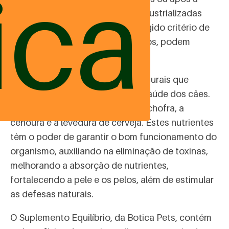
ica
alimentação do pet. As dietas industrializadas
são alimentos formulados com rígido critério de
qualidade, porém, em alguns casos, podem
causar dificuldades orgânicas.
Existem diversos ingredientes naturais que
podem trazer benefícios para a saúde dos cães.
Dentre eles podemos citar a alcachofra, a
cenoura e a levedura de cerveja. Estes nutrientes
têm o poder de garantir o bom funcionamento do
organismo, auxiliando na eliminação de toxinas,
melhorando a absorção de nutrientes,
fortalecendo a pele e os pelos, além de estimular
as defesas naturais.
O Suplemento Equilíbrio, da Botica Pets, contém