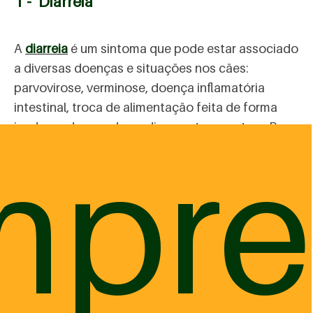
1 - Diarreia
A
diarreia
é um sintoma que pode estar associado
a diversas doenças e situações nos cães:
parvovirose, verminose, doença inflamatória
intestinal, troca de alimentação feita de forma
inadequada, uso de medicamentos e outras. Para
mpre
tratar um cachorro com o problema é sempre
recomendado procurar o veterinário aos
primeiros sinais para entender o que está
acontecendo com o pet. Somente um profissional
poderá dar as orientações necessárias para o
correto tratamento do seu peludo.