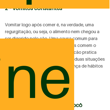
2 - Vômitos constantes
Vomitar logo após comer é, na verdade, uma
regurgitação, ou seja, o alimento nem chegou a
ser digerido pelo cão. Uma causa comum para
ine
isso é a velocidade que alguns cães comem o
alimento. Outro ponto é quando o cão pratica
exercícios logo após comer. Estas duas situações
podem ser resolvidas com a mudança de hábitos
do cão.
3 - Dificuldade para fazer cocô