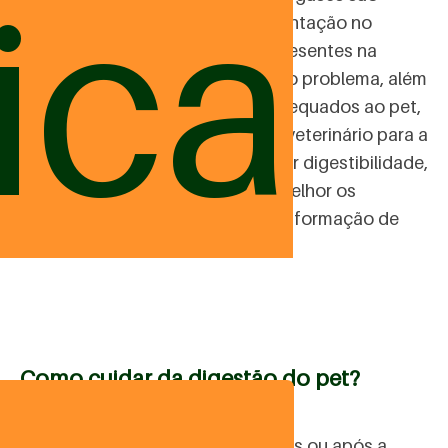
ica
formados pelo excesso de fermentação no
intestino, feita pelas bactérias presentes na
microbiota intestinal. Para tratar o problema, além
de evitar oferecer alimentos inadequados ao pet,
é preciso contar com a ajuda do veterinário para a
formulação de uma dieta de maior digestibilidade,
em que o cão possa aproveitar melhor os
nutrientes oferecidos, evitando a formação de
gases em excesso.
Como cuidar da digestão do pet?
Oferecer um cuidado natural antes ou após a