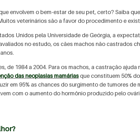
 que envolvem o bem-estar de seu pet, certo? Saiba q
Muitos veterinários são a favor do procedimento e exis
ados Unidos pela Universidade de Geórgia, a expectat
 avaliados no estudo, os cães machos não castrados ch
 anos.
s, de 1984 a 2004. Para os machos, a castração ajuda 
enção das neoplasias mamárias
que constituem 50% dos
duzir em 95% as chances do surgimento de tumores de m
vem com o aumento do hormônio produzido pelo ovário).
lhor?