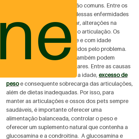
ine
articulação), doenças que são comuns. Entre os
sinais clínicos decorrentes dessas enfermidades
estão: dificuldade para andar, alterações na
postura e muita dor na região articulação. Os
cães de porte médio, grande e com idade
avançada são os mais atingidos pelo problema.
Entretanto, os mais jovens também podem
desenvolver doenças articulares. Entre as causas
dessas enfermidades estão a idade,
excesso de
peso
e consequente sobrecarga das articulações,
além de dietas inadequadas. Por isso, para
manter as articulações e ossos dos pets sempre
saudáveis, é importante oferecer uma
alimentação balanceada, controlar o peso e
oferecer um suplemento natural que contenha a
glucosamina e a condroitina. A glucosamina e