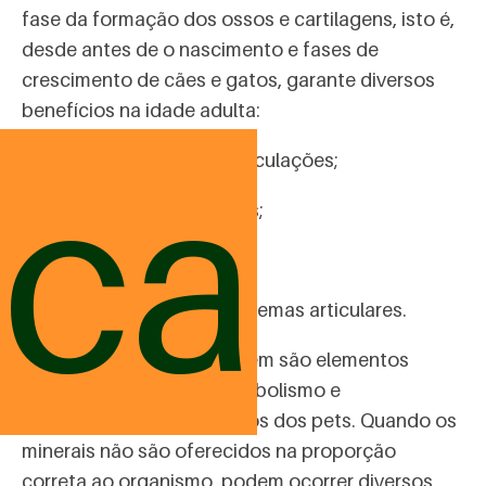
fase da formação dos ossos e cartilagens, isto é,
desde antes de o nascimento e fases de
crescimento de cães e gatos, garante diversos
benefícios na idade adulta:
ica
Maior flexibilidade das articulações;
Melhor formação de ossos;
Boa formação dos dentes;
Menor ocorrência de problemas articulares.
O cálcio e o fósforo também são elementos
fundamentais para o metabolismo e
desenvolvimento dos ossos dos pets. Quando os
minerais não são oferecidos na proporção
correta ao organismo, podem ocorrer diversos