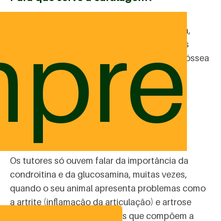
pre
A cartilagem de peixe é fonte de condroitina,
glucosamina, cálcio e fósforo, componentes
muito importantes para uma boa formação óssea
dos fetos e do animal em crescimento.
Entenda um pouco sobre cada um
desses componentes a seguir!
Os tutores só ouvem falar da importância da
condroitina e da glucosamina, muitas vezes,
quando o seu animal apresenta problemas como
a artrite (inflamação da articulação) e artrose
(degeneração das estruturas que compõem a