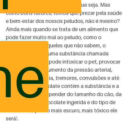
implorando por um pedacinho que seja. Mas
como bons tutores, temos que prezar pela saúde
e bem-estar dos nossos peludos, não é mesmo?
Ainda mais quando se trata de um alimento que
pode fazer muito mal ao peludo, como o
chocolate. Para aqueles que não sabem, o
ne
chocolate possui uma substância chamada
“
teobromina
” que pode intoxicar o pet, provocar
crises alérgicas, aumento da pressão arterial,
taquicardia, arritmia, tremores, convulsões e até
morte. Todo chocolate contém a substância e a
intoxicação vai depender do tamanho do cão, da
quantidade de chocolate ingerida e do tipo de
chocolate (quanto mais escuro, mais tóxico ele
será).