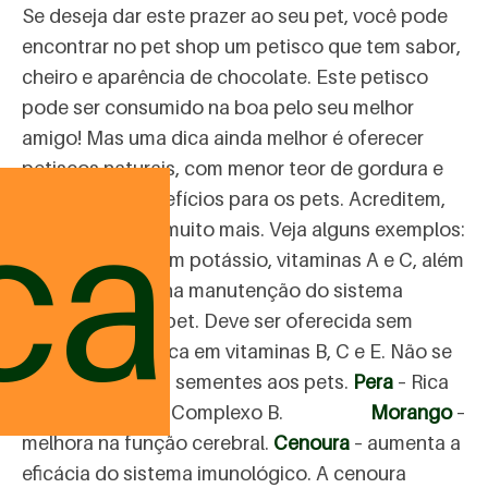
Se deseja dar este prazer ao seu pet, você pode
encontrar no pet shop um petisco que tem sabor,
cheiro e aparência de chocolate. Este petisco
pode ser consumido na boa pelo seu melhor
amigo! Mas uma dica ainda melhor é oferecer
petiscos naturais, com menor teor de gordura e
ca
com muitos benefícios para os pets. Acreditem,
eles irão gostar muito mais. Veja alguns exemplos:
Banana
– é rica em potássio, vitaminas A e C, além
de fibras. Ajuda na manutenção do sistema
imunológico do pet. Deve ser oferecida sem
casca.
Maçã
– Rica em vitaminas B, C e E. Não se
deve oferecer as sementes aos pets.
Pera
– Rica
em vitaminas do Complexo B.
Morango
–
melhora na função cerebral.
Cenoura
– aumenta a
eficácia do sistema imunológico. A cenoura