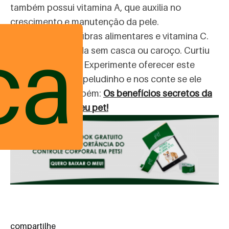
também possui vitamina A, que auxilia no
crescimento e manutenção da pele.
ca
Manga
– rica em fibras alimentares e vitamina C.
Deve ser oferecida sem casca ou caroço. Curtiu
de nossas dicas? Experimente oferecer este
alimentos ao seu peludinho e nos conte se ele
gostou! Veja também:
Os benefícios secretos da
cenoura para o seu pet!
compartilhe