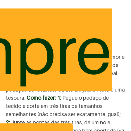
pre
Aprenda a fazer um brinquedo de
tecido
Comprar brinquedos nem sempre é a melhor
opção. Aqueles feitos em casa, com muito amor e
carinho, são bem efetivos. Aqui vai uma dica de
brinquedo de tecido para o cachorro! Você vai
precisar de um pedaço de tecido (toalhas ou
pedaços de retalhos) ou até um jeans velho e uma
tesoura.
Como fazer:
1:
Pegue o pedaço de
tecido e corte em três tiras de tamanhos
semelhantes (não precisa ser exatamente igual);
2:
Junte as pontas das três tiras, dê um nó e
aperte bem;
3:
Faça uma trança bem apertada (vá