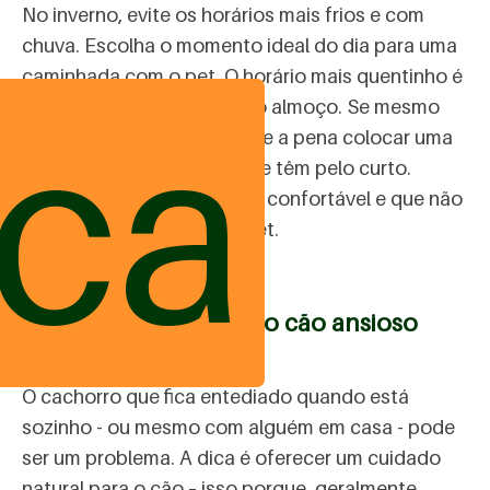
No inverno, evite os horários mais frios e com
chuva. Escolha o momento ideal do dia para uma
caminhada com o pet. O horário mais quentinho é
ica
sempre próximo da hora do almoço. Se mesmo
assim estiver muito frio, vale a pena colocar uma
roupinha nos cachorros que têm pelo curto.
Certifique-se que a roupa é confortável e que não
limita os movimentos do pet.
Cuidado natural para o cão ansioso
O cachorro que fica entediado quando está
sozinho - ou mesmo com alguém em casa - pode
ser um problema. A dica é oferecer um cuidado
natural para o cão – isso porque, geralmente,