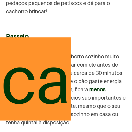
pedaços pequenos de petiscos e dê para o
cachorro brincar!
Passeio
ica
Se vai precisar deixar o cachorro sozinho muito
tempo, lembre-se de passear com ele antes de
sair de casa. Um passeio de cerca de 30 minutos
de caminhada fará com que o cão gaste energia
na rua e, ao chegar em casa, ficará
menos
agitado
. Saiba que os passeios são importantes e
devem ser feitos diariamente, mesmo que o seu
pet não fique muito tempo sozinho em casa ou
tenha quintal à disposição.