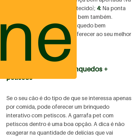
ine
fazendo e esticando bem o tecido);
4:
Na ponta
da trança de um nó e aperte bem também.
Prontinho! Você tem um brinquedo bem
resistente e divertido para oferecer ao seu melhor
amigo!
Faça você mesmo: brinquedos +
petiscos
Se o seu cão é do tipo de que se interessa apenas
por comida, pode oferecer um brinquedo
interativo com petiscos. A garrafa pet com
petiscos dentro é uma boa opção. A dica é não
exagerar na quantidade de delícias que vai