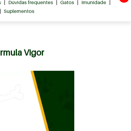
s
|
Dúvidas frequentes
|
Gatos
|
Imunidade
|
|
Suplementos
órmula Vigor