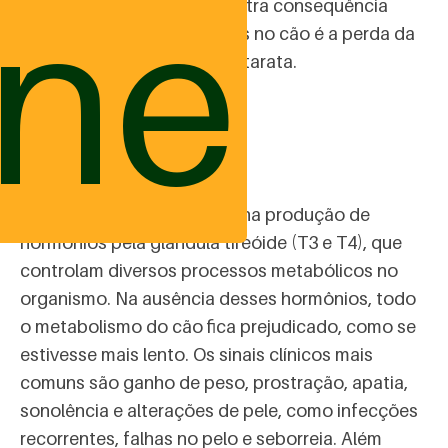
ine
apetite e perda de peso. Outra consequência
comum do diabetes mellitus no cão é a perda da
visão pela ocorrência de catarata.
Hipotireoidismo
É causada pela diminuição na produção de
hormônios pela glândula tireóide (T3 e T4), que
controlam diversos processos metabólicos no
organismo. Na ausência desses hormônios, todo
o metabolismo do cão fica prejudicado, como se
estivesse mais lento. Os sinais clínicos mais
comuns são ganho de peso, prostração, apatia,
sonolência e alterações de pele, como infecções
recorrentes, falhas no pelo e seborreia. Além