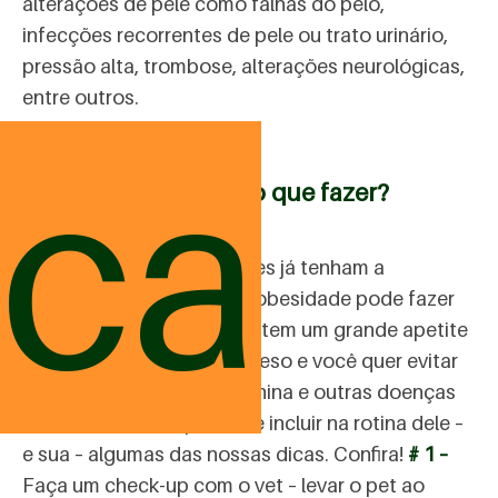
alterações de pele como falhas do pelo,
infecções recorrentes de pele ou trato urinário,
pressão alta, trombose, alterações neurológicas,
entre outros.
ica
Obesidade em pets: o que fazer?
Acreditamos que os tutores já tenham a
compreensão o quanto a obesidade pode fazer
mal aos cães. Se o peludo tem um grande apetite
e tendência para ganhar peso e você quer evitar
que seu pet a diabetes canina e outras doenças
relacionadas, é importante incluir na rotina dele –
e sua – algumas das nossas dicas. Confira!
# 1 –
Faça um check-up com o vet – levar o pet ao