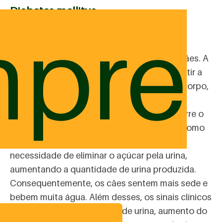
Diabetes mellitus
pre
Essa doença ocorre devido à produção
insuficiente de insulina pelo pâncreas dos cães. A
insulina é o hormônio responsável por permitir a
entrada de glicose (açúcar) nas células do corpo,
para ser transformada em “energia” para o
organismo. Quando isso não acontece, ocorre o
acúmulo de glicose no sangue, conhecido como
hiperglicemia. Assim, o organismo tem a
necessidade de eliminar o açúcar pela urina,
aumentando a quantidade de urina produzida.
Consequentemente, os cães sentem mais sede e
bebem muita água. Além desses, os sinais clínicos
comuns são: alta produção de urina, aumento do