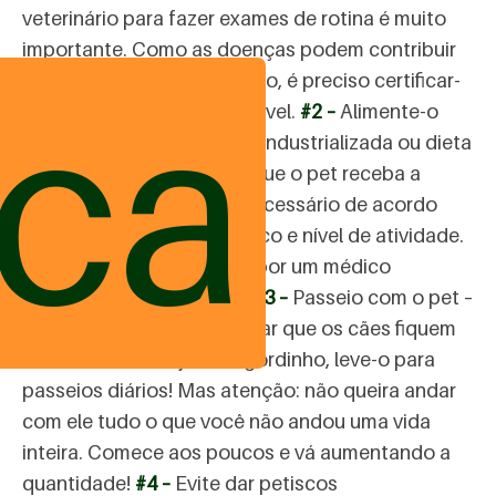
veterinário para fazer exames de rotina é muito
importante. Como as doenças podem contribuir
ica
para o sobrepeso do peludo, é preciso certificar-
se de que o pet está saudável.
#2 –
Alimente-o
corretamente – seja ração industrializada ou dieta
natural caseira, é preciso que o pet receba a
quantidade de alimento necessário de acordo
com a sua idade, porte físico e nível de atividade.
Isso deverá ser orientado por um médico
veterinário de confiança.
#3 –
Passeio com o pet –
gastar energia ajuda a evitar que os cães fiquem
obesos. Se o seu já está gordinho, leve-o para
passeios diários! Mas atenção: não queira andar
com ele tudo o que você não andou uma vida
inteira. Comece aos poucos e vá aumentando a
quantidade!
#4 –
Evite dar petiscos