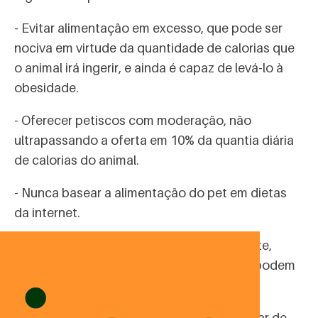
- Evitar alimentação em excesso, que pode ser
nociva em virtude da quantidade de calorias que
o animal irá ingerir, e ainda é capaz de levá-lo à
obesidade.
- Oferecer petiscos com moderação, não
ultrapassando a oferta em 10% da quantia diária
de calorias do animal.
- Nunca basear a alimentação do pet em dietas
da internet.
- Nunca oferecer alimentos como chocolate,
cebola e uva, pois são tóxicos aos pets e podem
causar problemas de saúde neles.
- Levar o pet para acompanhamento regular de