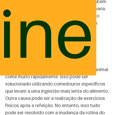
ine
outras). A troca repentina de alimentos também
pode gerar esse sintoma e seu tratamento varia.
Em casos de diarreias persistentes, é preciso
buscar orientação de um médico veterinário.
4 - Vomitar após comer
O vômito após comer é chamado de
regurgitação. Uma das causas é quando o animal
come muito rapidamente. Isso pode ser
solucionado utilizando comedouros específicos
que levam a uma ingestão mais lenta do alimento.
Outra causa pode ser a realização de exercícios
físicos após a refeição. No entanto, isso tudo
pode ser resolvido com a mudança da rotina do