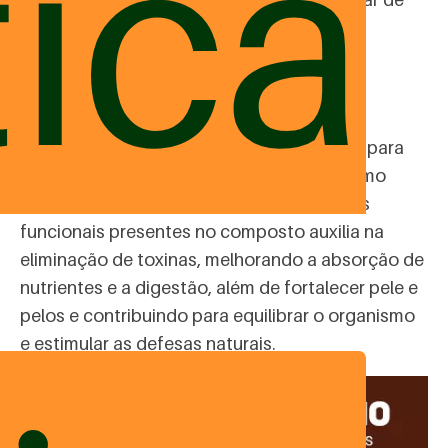
ica
um veterinário e realização de check-ups.
- Ajuda mais que especial para melhorar a
digestão do pet
- O
suplemento Equilíbrio
foi desenvolvido para
garantir o bom funcionamento do organismo
como um todo. A associação de nutrientes
funcionais presentes no composto auxilia na
eliminação de toxinas, melhorando a absorção de
nutrientes e a digestão, além de fortalecer pele e
pelos e contribuindo para equilibrar o organismo
e estimular as defesas naturais.