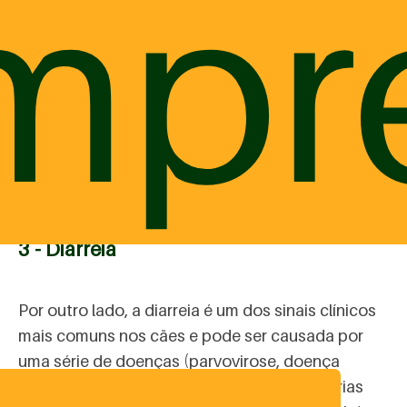
mpr
estar associado ao
tipo de alimentação
, como
quando são oferecidos nutrientes com muita
matéria mineral, que ressecam as fezes, ou devido
à desidratação do cão. A falta de água impede a
formação adequada das fezes, por isso, a
ingestão de água é um dos fatores que pode
ajudar o animal a melhorar.
3 - Diarreia
Por outro lado, a diarreia é um dos sinais clínicos
mais comuns nos cães e pode ser causada por
uma série de doenças (parvovirose, doença
inflamatória intestinal, verminoses, entre várias