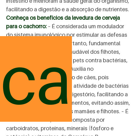
intestino e melhoram a saúde geral do organismo,
facilitando a digestão e a absorção de nutrientes.
Conheça os benefícios da levedura de cerveja
para o cachorro:
– É considerada um modulador
do sistema imunológico por estimular as defesas
ica
naturais do organismo. Portanto, fundamental
para o desenvolvimento saudável dos filhotes,
ajudando na proteção dos pets contra bactérias,
vírus e outros parasitas. – Auxilia no
funcionamento da digestão de cães, pois
estimula o crescimento e a atividade de bactérias
benéficas para o sistema digestório, facilitando a
quebra e absorção dos alimentos, evitando assim,
dificuldades digestivas das mamães e filhotes. – É
rica em nutrientes, sendo composta por
carboidratos, proteínas, minerais (fósforo e