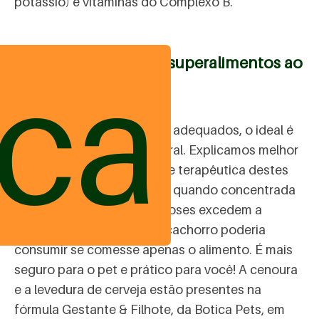
potássio) e vitaminas do Complexo B.
ica
Como oferecer estes superalimentos ao
filhote?
Para garantir os benefícios adequados, o ideal é
oferecer uma fórmula natural. Explicamos melhor
como funciona: a qualidade terapêutica destes
alimentos é potencializada quando concentrada
em suplementos, pois as doses excedem a
capacidade que qualquer cachorro poderia
consumir se comesse apenas o alimento. É mais
seguro para o pet e prático para você! A cenoura
e a levedura de cerveja estão presentes na
fórmula Gestante & Filhote, da Botica Pets, em