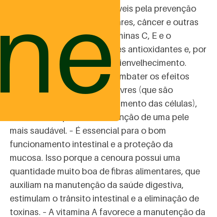
ine
carotenóides são responsáveis pela prevenção
de problemas cardiovasculares, câncer e outras
doenças crônicas. – As vitaminas C, E e o
betacaroteno são excelentes antioxidantes e, por
isso, possuem atividade antienvelhecimento.
Assim, a cenoura ajuda a combater os efeitos
provocados pelos radicais livres (que são
responsáveis pelo envelhecimento das células),
contribuindo para a manutenção de uma pele
mais saudável. – É essencial para o bom
funcionamento intestinal e a proteção da
mucosa. Isso porque a cenoura possui uma
quantidade muito boa de fibras alimentares, que
auxiliam na manutenção da saúde digestiva,
estimulam o trânsito intestinal e a eliminação de
toxinas. – A vitamina A favorece a manutenção da