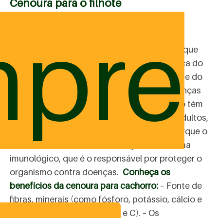
Cenoura para o filhote
pre
A cenoura (
Daucus carota
) é rica em uma
substância conhecida como betacaroteno, que
confere a coloração alaranjada característica do
vegetal e que ajuda a aumentar a capacidade do
organismo dos cachorros de combater doenças
oportunistas. Para os filhotes, que ainda não têm
toda a resistência formada como os cães adultos,
essa proteção extra é fundamental. Isso porque o
betacaroteno aumenta a ativação do sistema
imunológico, que é o responsável por proteger o
organismo contra doenças.
Conheça os
benefícios da cenoura para cachorro:
– Fonte de
fibras, minerais (como fósforo, potássio, cálcio e
sódio) e vitaminas (A, B2, B3 e C). – Os