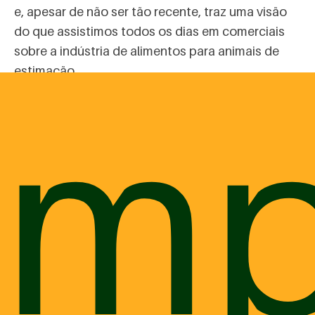
e, apesar de não ser tão recente, traz uma visão
do que assistimos todos os dias em comerciais
sobre a indústria de alimentos para animais de
estimação.
omp
Com base em depoimentos de veterinários e
tutores de animais, o documentário aborda
alguns pontos importantes sobre a alimentação
industrializada. Não queremos, de jeito nenhum,
nos posicionar contra ou a favor das rações
comerciais. A ideia é apenas mostrar um outro
lado, que poucos tutores têm acesso. Por isso,
levantamos alguns pontos interessantes do Pet
Fooled:
O documentário traz informações sobre recall de
rações realizado nos Estados Unidos, em 2007,