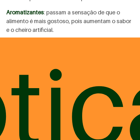
Aromatizantes
: passam a sensação de que o
alimento é mais gostoso, pois aumentam o sabor
e o cheiro artificial.
tic
Corantes
: realçam a cor do alimento, criando uma
aparência mais “bonita”.
Ainda de acordo com a
Abinpet
, temos:
Alimento completo
: é um produto composto por
ingredientes, matérias-primas ou aditivos
destinado exclusivamente à alimentação de
animais de estimação, capaz de atender
integralmente suas exigências nutricionais,
podendo possuir propriedades específicas ou
funcionais.