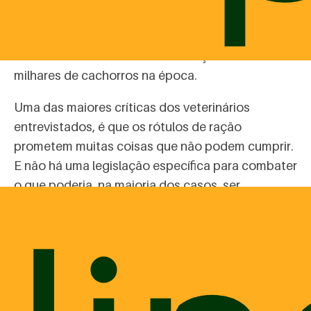
por conta da contaminação de um ingrediente
tóxico chamado “melamina”, um tipo de
fertilizante. O consumo destas rações matou
milhares de cachorros na época.
Uma das maiores críticas dos veterinários
entrevistados, é que os rótulos de ração
prometem muitas coisas que não podem cumprir.
E não há uma legislação específica para combater
o que poderia, na maioria dos casos, ser
considerada uma propaganda enganosa.
Outro ponto questionado é o fato do mercado de
rações ser autorregulado nos Estados Unidos.
Isso quer dizer, segundo o documentário, que as
“normas e procedimentos de fiscalização são