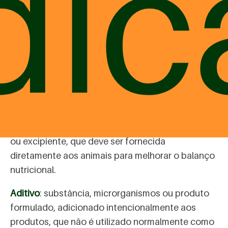
dic
Produto mastigável
: é um produto à base de
subprodutos de origem animal, podendo conter
ingredientes de origem vegetal, destinado
exclusivamente aos animais de estimação, com
objetivo de diversão ou agrado, com valor
nutricional desprezível.
Suplemento
: é a mistura composta por
ingredientes ou aditivos, podendo conter veículo
ou excipiente, que deve ser fornecida
diretamente aos animais para melhorar o balanço
nutricional.
Aditivo
: substância, microrganismos ou produto
formulado, adicionado intencionalmente aos
produtos, que não é utilizado normalmente como