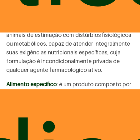
Alimento coadjuvante
: é um produto composto
por ingredientes, matérias-primas ou aditivos
destinado exclusivamente à alimentação de
animais de estimação com distúrbios fisiológicos
ou metabólicos, capaz de atender integralmente
suas exigências nutricionais específicas, cuja
formulação é incondicionalmente privada de
qualquer agente farmacológico ativo.
Alimento específico
: é um produto composto por
ingredientes, matérias-primas ou aditivos
destinados exclusivamente à alimentação de
animais de estimação com finalidade de agrado,
prêmio ou recompensa e que não se caracteriza
como alimento completo, podendo possuir
propriedades específicas.