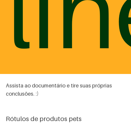
lin
criados por entidades privadas para fazer cumprir
as práticas equitativas de mercado e manter
padrões éticos nas operações de seus
associados”.
Rótulos bonitos e design atrativos que
confundem os tutores. Segundo o documentário,
alguns termos usados nos rótulos de rações
podem atrapalhar na hora de fazer a escolha do
alimento.
Assista ao documentário e tire suas próprias
conclusões. :)
Rótulos de produtos pets